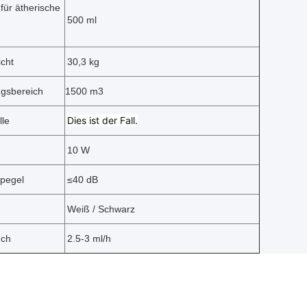
 für ätherische
500 ml
cht
30,3 kg
gsbereich
1500 m3
Dies ist der Fall.
lle
10 W
pegel
≤
40 dB
Weiß / Schwarz
uch
2.5-3 ml/h