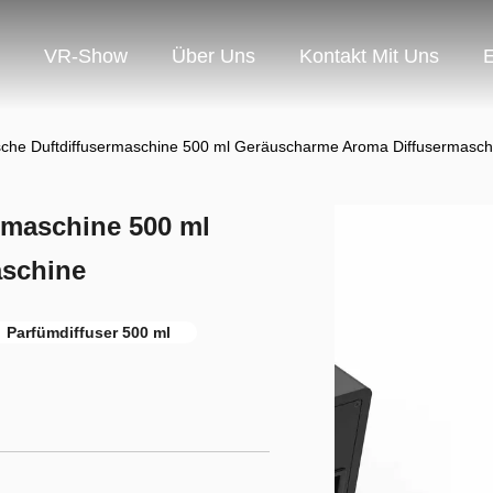
VR-Show
Über Uns
Kontakt Mit Uns
E
che Duftdiffusermaschine 500 ml Geräuscharme Aroma Diffusermasch
rmaschine 500 ml
aschine
Parfümdiffuser 500 ml