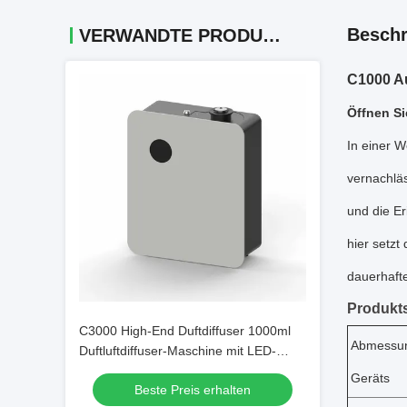
Beschr
VERWANDTE PRODUKTE
C1000 Au
Öffnen Si
In einer W
vernachlä
und die E
hier setz
dauerhaft
Produkts
C3000 High-End Duftdiffuser 1000ml
Abmessu
Duftluftdiffuser-Maschine mit LED-
Bildschirm OEM ODM
Geräts
Beste Preis erhalten