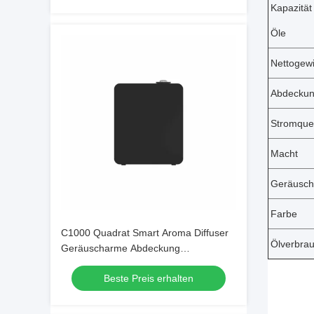
Kapazität
Öle
Nettogewi
Abdeckun
Stromque
Macht
Geräusch
Farbe
C1000 Quadrat Smart Aroma Diffuser
Ölverbra
Geräuscharme Abdeckung
Großflächenluftfrischer
Beste Preis erhalten