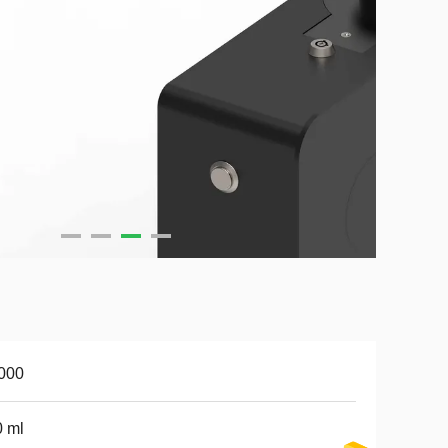
000
 ml