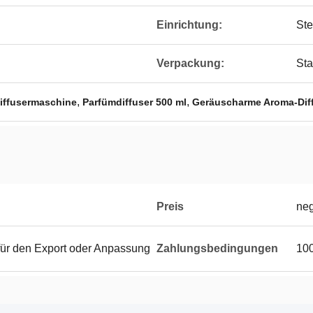
Einrichtung:
St
Verpackung:
Sta
,
,
iffusermaschine
Parfümdiffuser 500 ml
Geräuscharme Aroma-Dif
Preis
neg
ür den Export oder Anpassung
Zahlungsbedingungen
100