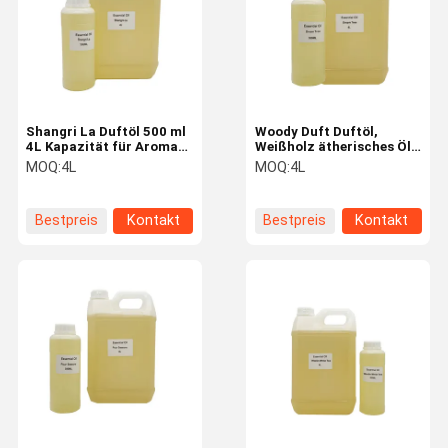
Shangri La Duftöl 500 ml
Woody Duft Duftöl,
4L Kapazität für Aroma
Weißholz ätherisches Öl
Diffuser
für Hotel / Zuhause / Auto
MOQ:
4L
MOQ:
4L
Duft
Bestpreis
Kontakt
Bestpreis
Kontakt