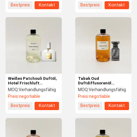
Bestpreis
Kontakt
Bestpreis
Kontakt
Weißes Patchouli Duftöl,
Tabak Oud
Hotel Frischluft
Duftdiffusorenöl
Duftmaschinenöl für
Alkoholfreie ätherische
MOQ:
Verhandlungsfähig
MOQ:
Verhandlungsfähig
Duftlieferungssystem
Öle für kommerzielle
Preis:
negotiable
Preis:
negotiable
Verwendung
Bestpreis
Kontakt
Bestpreis
Kontakt
Zu Hause
Produkte
VR-Show
Über Uns