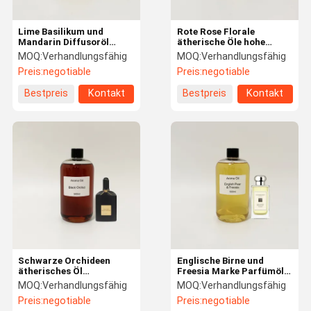
Lime Basilikum und
Rote Rose Florale
Mandarin Diffusoröl
ätherische Öle hohe
Langlebiges Frischluft
Konzentration High End
MOQ:
Verhandlungsfähig
MOQ:
Verhandlungsfähig
Duftöl
ätherische Öle
Preis:
negotiable
Preis:
negotiable
Bestpreis
Kontakt
Bestpreis
Kontakt
Schwarze Orchideen
Englische Birne und
ätherisches Öl
Freesia Marke Parfümöl
Handgemachtes Material
Langlebige ätherische Öle
MOQ:
Verhandlungsfähig
MOQ:
Verhandlungsfähig
100% reines Duftöl
für frische Luft
Preis:
negotiable
Preis:
negotiable
Parfümherstellung