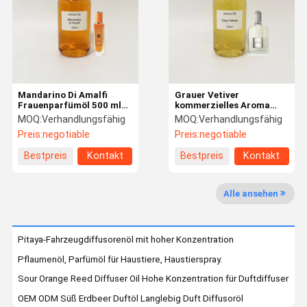
Werksbesich
Qualitätskon
Kontakt Mit
Neuigkeiten
Tigung
Trolle
Uns
Mandarino Di Amalfi
Grauer Vetiver
Frauenparfümöl 500 ml
kommerzielles Aroma
Körperparfümöl
Diffuseröl, Hotel Duft
MOQ:
Verhandlungsfähig
MOQ:
Verhandlungsfähig
hochkonzentriert
Diffuseröl
Rechtssach
Bitte Um Ein
Preis:
negotiable
Preis:
negotiable
En
Angebot
Bestpreis
Kontakt
Bestpreis
Kontakt
Duftöl
Alle ansehen
Aromaöl
Geruchsöl
Pitaya-Fahrzeugdiffusorenöl mit hoher Konzentration
Pflaumenöl, Parfümöl für Haustiere, Haustierspray.
Geruchsdiffuseröl
Sour Orange Reed Diffuser Oil Hohe Konzentration für Duftdiffuser
Aroma-Diffuseröl
OEM ODM Süß Erdbeer Duftöl Langlebig Duft Diffusoröl