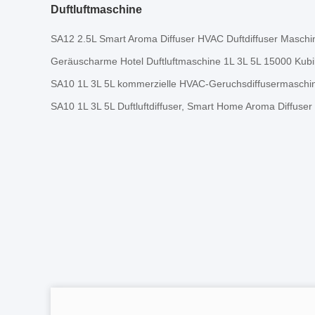
Duftluftmaschine
SA12 2.5L Smart Aroma Diffuser HVAC Duftdiffuser Masch
Geräuscharme Hotel Duftluftmaschine 1L 3L 5L 15000 Kub
SA10 1L 3L 5L kommerzielle HVAC-Geruchsdiffusermaschin
SA10 1L 3L 5L Duftluftdiffuser, Smart Home Aroma Diffuser