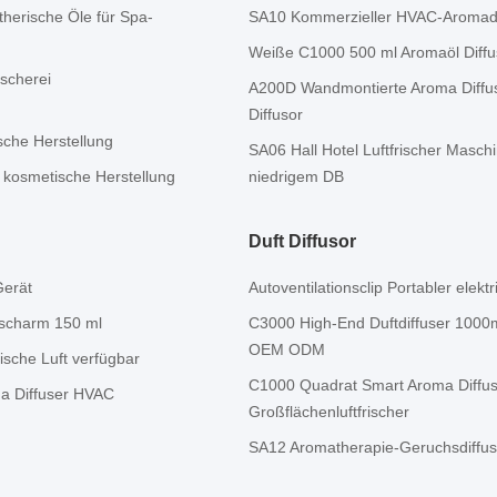
herische Öle für Spa-
SA10 Kommerzieller HVAC-Aromadiff
Weiße C1000 500 ml Aromaöl Diffu
scherei
A200D Wandmontierte Aroma Diffus
Diffusor
sche Herstellung
SA06 Hall Hotel Luftfrischer Masc
e kosmetische Herstellung
niedrigem DB
Duft Diffusor
Gerät
Autoventilationsclip Portabler elekt
scharm 150 ml
C3000 High-End Duftdiffuser 1000ml
OEM ODM
ische Luft verfügbar
C1000 Quadrat Smart Aroma Diffu
ma Diffuser HVAC
Großflächenluftfrischer
SA12 Aromatherapie-Geruchsdiffuser