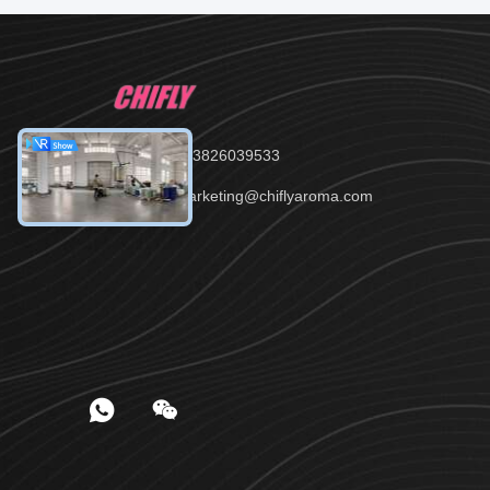
Tel.：86--13826039533
E-Mail：marketing@chiflyaroma.com