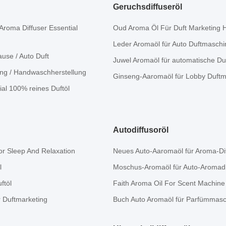
Geruchsdiffuseröl
roma Diffuser Essential
Oud Aroma Öl Für Duft Marketing 
Leder Aromaöl für Auto Duftmaschin
ause / Auto Duft
Juwel Aromaöl für automatische Duf
ung / Handwaschherstellung
Ginseng-Aaromaöl für Lobby Duftma
al 100% reines Duftöl
Autodiffusoröl
or Sleep And Relaxation
Neues Auto-Aaromaöl für Aroma-Dif
l
Moschus-Aromaöl für Auto-Aromadif
ftöl
Faith Aroma Oil For Scent Machine 
r Duftmarketing
Buch Auto Aromaöl für Parfümmasch