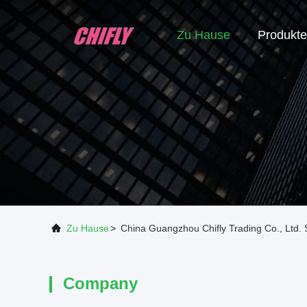
Zu Hause
Produkte
Zu Hause
>
China Guangzhou Chifly Trading Co., Ltd.
Company