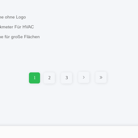
ine ohne Logo
ikmeter Für HVAC
e für große Flächen
1
2
3