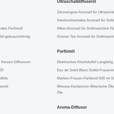
Ultraschalldiffuseröl
Zitronengras Aromaöl für Ultraschal
Interkontinentales Aromaöl für Duf
endes Parfümöl
Hilton Aromaöl für Duftmaschine Ho
öl gebrauchsfertig
Grünes Tee Aromaöl für Duftmaschi
Parfümöl
r Kerzen-Diffusoren
Elektrisches Kirschduftöl Langlebig 
 Öl
Eau de Soleil Blanc Duftöl Frauen
ftöle
Marken-Frauen-Parfümöl 500 ml 100
zenöl
Mimosa-Kardamom-Ätherische Öle 
Öle
Aroma-Diffusor