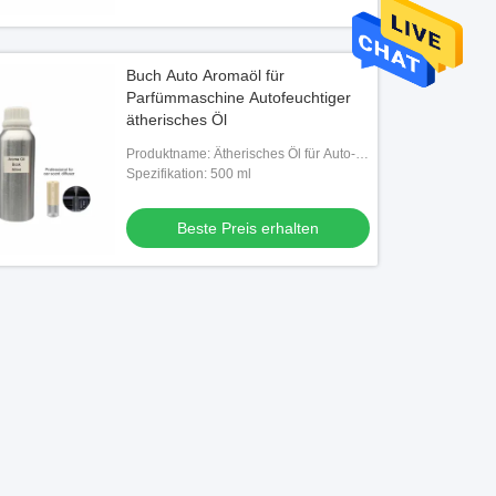
Buch Auto Aromaöl für
Parfümmaschine Autofeuchtiger
ätherisches Öl
Produktname: Ätherisches Öl für Auto-
Luftbefeuchter
Spezifikation: 500 ml
Beste Preis erhalten