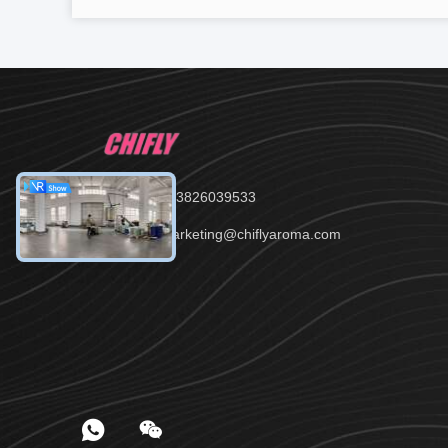
Tel.：86--13826039533
E-Mail：marketing@chiflyaroma.com